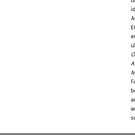
u
i
M
E
e
ü
O
A
M
F
b
a
w
s