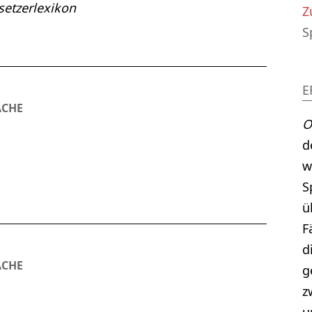
etzerlexikon
Z
S
E
ACHE
O
d
w
S
ü
F
d
ACHE
g
z