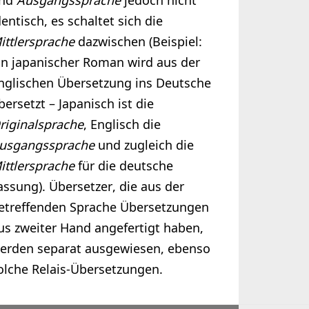
nd
Ausgangssprache
jedoch nicht
dentisch, es schaltet sich die
ittlersprache
dazwischen (Beispiel:
in japanischer Roman wird aus der
nglischen Übersetzung ins Deutsche
bersetzt – Japanisch ist die
riginalsprache
, Englisch die
usgangssprache
und zugleich die
ittlersprache
für die deutsche
assung). Übersetzer, die aus der
etreffenden Sprache Übersetzungen
us zweiter Hand angefertigt haben,
erden separat ausgewiesen, ebenso
olche Relais-Übersetzungen.