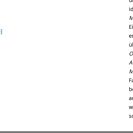
u
i
M
E
]
e
ü
O
A
M
F
b
a
w
s