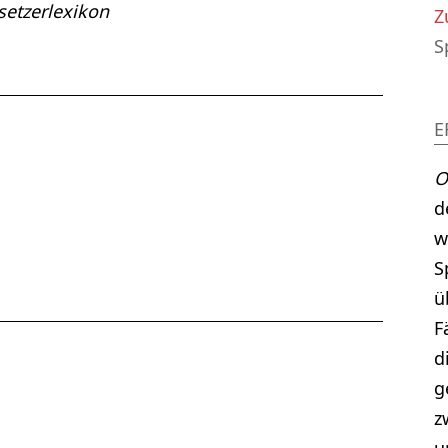
etzerlexikon
Z
S
E
O
d
w
S
ü
F
d
g
z