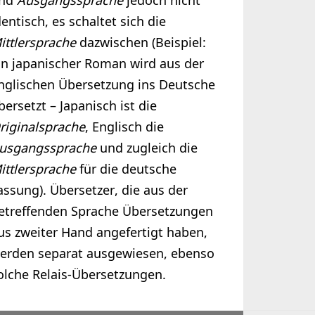
nd
Ausgangssprache
jedoch nicht
dentisch, es schaltet sich die
ittlersprache
dazwischen (Beispiel:
in japanischer Roman wird aus der
nglischen Übersetzung ins Deutsche
bersetzt – Japanisch ist die
riginalsprache
, Englisch die
usgangssprache
und zugleich die
ittlersprache
für die deutsche
assung). Übersetzer, die aus der
etreffenden Sprache Übersetzungen
us zweiter Hand angefertigt haben,
erden separat ausgewiesen, ebenso
olche Relais-Übersetzungen.