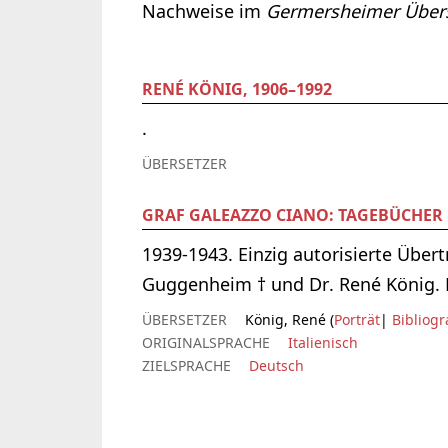
Nachweise im
Germersheimer Übers
RENÉ KÖNIG, 1906–1992
.
ÜBERSETZER
GRAF GALEAZZO CIANO: TAGEBÜCHER
1939-1943. Einzig autorisierte Über
Guggenheim † und Dr. René König. Be
ÜBERSETZER
König, René (
Porträt
|
Bibliogr
ORIGINALSPRACHE
Italienisch
ZIELSPRACHE
Deutsch