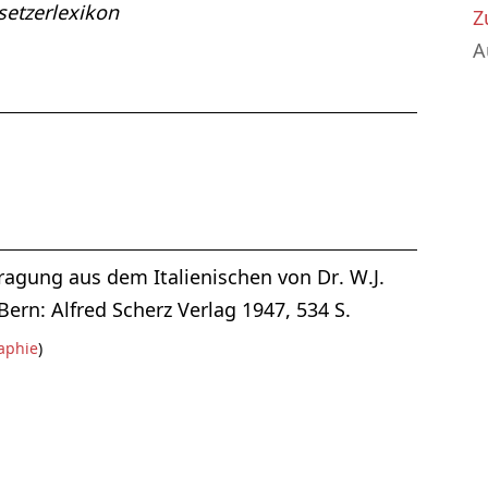
etzerlexikon
Z
A
tragung aus dem Italienischen von Dr. W.J.
rn: Alfred Scherz Verlag 1947, 534 S.
aphie
)