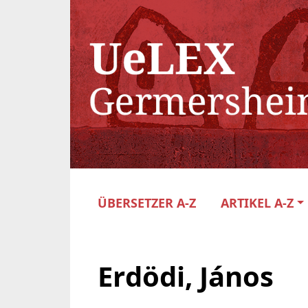
ÜBERSETZER A-Z
ARTIKEL A-Z
Erdödi, János