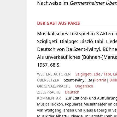
Nachweise im
Germersheimer Übers
DER GAST AUS PARIS
Musikalisches Lustspiel in 3 Akten 
Szigligeti. Dialoge: László Tabi. Lie
Deutsch von Ita Szent-Iványi. Bühn
Als unverkäufliches [Bühnen-]Manus
1957, 68 S.
WEITERE AUTOREN
Szigligeti, Ede
/
Tabi, L
ÜBERSETZER
Szent-Iványi, Ita (
Porträt
|
Bibl
ORIGINALSPRACHE
Ungarisch
ZIELSPRACHE
Deutsch
KOMMENTAR
Zur Editions- und Aufführung
Musicallexikon. Populäres Musiktheater im 
von Wolfgang Jansen und Klaus Baberg in Ve
Musik der Albert-Ludwigs-Universität Freibur