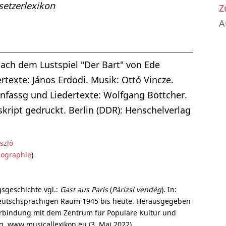
etzerlexikon
Z
A
nach dem Lustspiel "Der Bart" von Ede
dertexte: János Erdödi. Musik: Ottó Vincze.
enfassg und Liedertexte: Wolfgang Böttcher.
kript gedruckt. Berlin (DDR): Henschelverlag
ászló
iographie
)
sgeschichte vgl.:
Gast aus Paris
(
Párizsi vendég
). In:
deutschsprachigen Raum 1945 bis heute. Herausgegeben
rbindung mit dem Zentrum für Populäre Kultur und
g. www.musicallexikon.eu (3. Mai 2022).