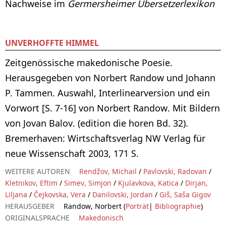
Nachweise im
Germersheimer Übersetzerlexikon
UNVERHOFFTE HIMMEL
Zeitgenössische makedonische Poesie.
Herausgegeben von Norbert Randow und Johann
P. Tammen. Auswahl, Interlinearversion und ein
Vorwort [S. 7-16] von Norbert Randow. Mit Bildern
von Jovan Balov. (edition die horen Bd. 32).
Bremerhaven: Wirtschaftsverlag NW Verlag für
neue Wissenschaft 2003, 171 S.
WEITERE AUTOREN
Rendžov, Michail
/
Pavlovski, Radovan
/
Kletnikov, Eftim
/
Simev, Simjon
/
Kjulavkova, Katica
/
Dirjan,
Liljana
/
Čejkovska, Vera
/
Danilovski, Jordan
/
Giš, Saša Gigov
HERAUSGEBER
Randow, Norbert (
Porträt
|
Bibliographie
)
ORIGINALSPRACHE
Makedonisch