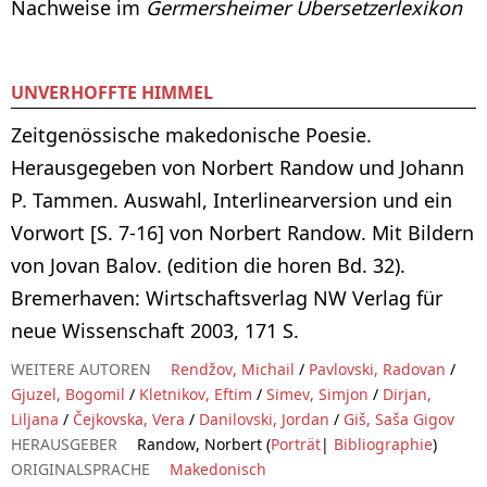
Nachweise im
Germersheimer Übersetzerlexikon
UNVERHOFFTE HIMMEL
Zeitgenössische makedonische Poesie.
Herausgegeben von Norbert Randow und Johann
P. Tammen. Auswahl, Interlinearversion und ein
Vorwort [S. 7-16] von Norbert Randow. Mit Bildern
von Jovan Balov. (edition die horen Bd. 32).
Bremerhaven: Wirtschaftsverlag NW Verlag für
neue Wissenschaft 2003, 171 S.
WEITERE AUTOREN
Rendžov, Michail
/
Pavlovski, Radovan
/
Gjuzel, Bogomil
/
Kletnikov, Eftim
/
Simev, Simjon
/
Dirjan,
Liljana
/
Čejkovska, Vera
/
Danilovski, Jordan
/
Giš, Saša Gigov
HERAUSGEBER
Randow, Norbert (
Porträt
|
Bibliographie
)
ORIGINALSPRACHE
Makedonisch