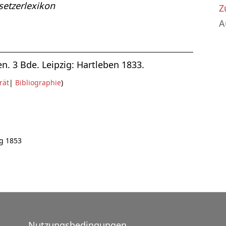
etzerlexikon
Z
A
n. 3 Bde. Leipzig: Hartleben 1833.
rät
|
Bibliographie
)
ig 1853
Nutzungsbedingungen