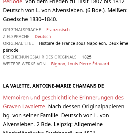
Periode
. Von dem Frieden zu Tilsit 1807 bis 1812.
Deutsch von L. von Alvensleben. (6 Bde.). Meißen:
Goedsche 1830–1840.
ORIGINALSPRACHE
Französisch
ZIELSPRACHE
Deutsch
ORIGINALTITEL
Histoire de France sous Napoléon. Deuxième
période
ERSCHEINUNGSJAHR DES ORIGINALS
1825
WEITERE WERKE VON
Bignon, Louis Pierre Édouard
LA VALETTE, ANTOINE-MARIE CHAMANS DE
Memoiren und geschichtliche Erinnerungen des
Graven Lavalette
. Nach dessen Originalpapieren
hg. von seiner Familie. Deutsch von L. von
Alvensleben. 2 Bde. Leipzig: Allgemeine
Niederländische Buchhandlung 1831.