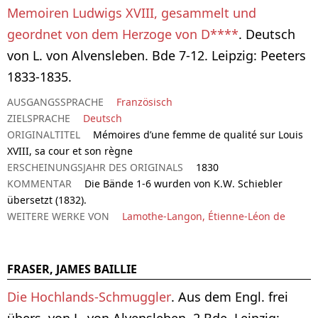
Memoiren Ludwigs XVIII, gesammelt und
geordnet von dem Herzoge von D****
. Deutsch
von L. von Alvensleben. Bde 7-12. Leipzig: Peeters
1833-1835.
AUSGANGSSPRACHE
Französisch
ZIELSPRACHE
Deutsch
ORIGINALTITEL
Mémoires d’une femme de qualité sur Louis
XVIII, sa cour et son règne
ERSCHEINUNGSJAHR DES ORIGINALS
1830
KOMMENTAR
Die Bände 1-6 wurden von K.W. Schiebler
übersetzt (1832).
WEITERE WERKE VON
Lamothe-Langon, Étienne-Léon de
FRASER, JAMES BAILLIE
Die Hochlands-Schmuggler
. Aus dem Engl. frei
übers. von L. von Alvensleben. 2 Bde. Leipzig: