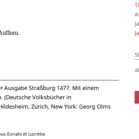
T
A
J
 Aufbau.
J
S
a
er Ausgabe Straßburg 1477. Mit einem
 (Deutsche Volksbücher in
 Hildesheim, Zürich, New York: Georg Olms
us Eurialo et Lucretia