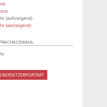
itel
utor
ahr (aufsteigend)
ahr (absteigend)
PRACHAUSWAHL
lle
ÜBERSETZERPORTRÄT