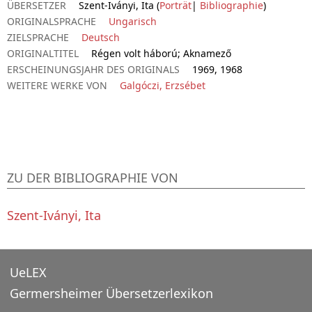
ÜBERSETZER
Szent-Iványi, Ita (
Porträt
|
Bibliographie
)
ORIGINALSPRACHE
Ungarisch
ZIELSPRACHE
Deutsch
ORIGINALTITEL
Régen volt háború; Aknamező
ERSCHEINUNGSJAHR DES ORIGINALS
1969, 1968
WEITERE WERKE VON
Galgóczi, Erzsébet
ZU DER BIBLIOGRAPHIE VON
Szent-Iványi, Ita
UeLEX
Germersheimer Übersetzerlexikon