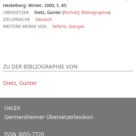
Heidelberg: Winter, 2000, S. 85.
ÜBERSETZER
Dietz, Günter (
Porträt
|
Bibliographie
)
ZIELSPRACHE
Deutsch
WEITERE WERKE VON
Seferis, Giorgos
ZU DER BIBLIOGRAPHIE VON
Dietz, Günter
UeLEX
Germersheimer Übersetzerlexikon
ISSN 3055-7720