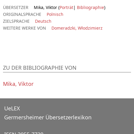
ÜBERSETZER
Mika, Viktor (
Porträt
|
Bibliographie
)
ORIGINALSPRACHE
Polnisch
ZIELSPRACHE
Deutsch
WEITERE WERKE VON
Domeradzki, Włodzimierz
ZU DER BIBLIOGRAPHIE VON
Mika, Viktor
UeLEX
Germersheimer Übersetzerlexikon