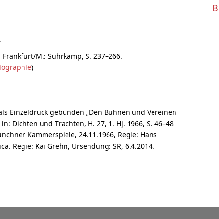
B
.
 Frankfurt/M.: Suhrkamp, S. 237–266.
iographie
)
als Einzeldruck gebunden „Den Bühnen und Vereinen
n: Dichten und Trachten, H. 27, 1. Hj. 1966, S. 46–48
nchner Kammerspiele, 24.11.1966, Regie: Hans
ica. Regie: Kai Grehn, Ursendung: SR, 6.4.2014.