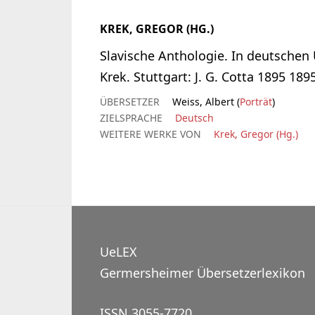
KREK, GREGOR (HG.)
Slavische Anthologie. In deutschen
Krek. Stuttgart: J. G. Cotta 1895 1895
ÜBERSETZER
Weiss, Albert (
Porträt
)
ZIELSPRACHE
Deutsch
WEITERE WERKE VON
Krek, Gregor (Hg.)
UeLEX
Germersheimer Übersetzerlexikon
ISSN 3055-7720