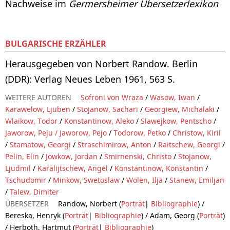
Nachweise im
Germersheimer Übersetzerlexikon
BULGARISCHE ERZÄHLER
Herausgegeben von Norbert Randow. Berlin
(DDR): Verlag Neues Leben 1961, 563 S.
WEITERE AUTOREN
Sofroni von Wraza
/
Wasow, Iwan
/
Karawelow, Ljuben
/
Stojanow, Sachari
/
Georgiew, Michalaki
/
Wlaikow, Todor
/
Konstantinow, Aleko
/
Slawejkow, Pentscho
/
Jaworow, Peju / Jaworow, Pejo
/
Todorow, Petko
/
Christow, Kiril
/
Stamatow, Georgi
/
Straschimirow, Anton
/
Raitschew, Georgi
/
Pelin, Elin
/
Jowkow, Jordan
/
Smirnenski, Christo
/
Stojanow,
Ljudmil
/
Karalijtschew, Angel
/
Konstantinow, Konstantin
/
Tschudomir
/
Minkow, Swetoslaw
/
Wolen, Ilja
/
Stanew, Emiljan
/
Talew, Dimiter
ÜBERSETZER
Randow, Norbert (
Porträt
|
Bibliographie
) /
Bereska, Henryk (
Porträt
|
Bibliographie
) / Adam, Georg (
Porträt
)
/ Herboth, Hartmut (
Porträt
|
Bibliographie
)