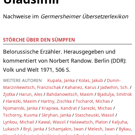
Nachweise im
Germersheimer Übersetzerlexikon
STÖRCHE ÜBER DEN SÜMPFEN
Belorussische Erzähler. Herausgegeben und
kommentiert von Norbert Randow. Berlin (DDR):
Volk und Welt 1971, 506 S.
WEITERE AUTOREN
Kupala, Janka
/
Kolas, Jakub
/
Dunin-
Marzinkewitsch, Franzischak
/
Kahanez, Karus
/
Jadwihin, Sch.
/
Zjotka
/
Harun, Ales
/
Bahdanowitsch, Maxim
/
Bjadulja, Smitrok
/
Harezki, Maxim
/
Hartny, Zischka
/
Tscharot, Michas
/
Njomanski, Janka
/
Krapiwa, Kandrat
/
Sarezki, Michas
/
Tschorny, Kusma
/
Skryhan, Janka
/
Stascheuski, Wassil
/
Lynkou, Michail
/
Kawal, Wassil
/
Halawatsch, Platon
/
Kaljuha,
Lukasch
/
Bryl, Janka
/
Schamjakin, Iwan
/
Melesh, Iwan
/
Bykau,