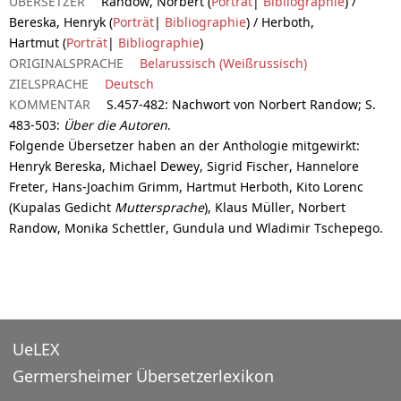
ÜBERSETZER
Randow, Norbert (
Porträt
|
Bibliographie
) /
Bereska, Henryk (
Porträt
|
Bibliographie
) / Herboth,
Hartmut (
Porträt
|
Bibliographie
)
ORIGINALSPRACHE
Belarussisch (Weißrussisch)
ZIELSPRACHE
Deutsch
KOMMENTAR
S.457-482: Nachwort von Norbert Randow; S.
483-503:
Über die Autoren
.
Folgende Übersetzer haben an der Anthologie mitgewirkt:
Henryk Bereska, Michael Dewey, Sigrid Fischer, Hannelore
Freter, Hans-Joachim Grimm, Hartmut Herboth, Kito Lorenc
(Kupalas Gedicht
Muttersprache
), Klaus Müller, Norbert
Randow, Monika Schettler, Gundula und Wladimir Tschepego.
UeLEX
Germersheimer Übersetzerlexikon