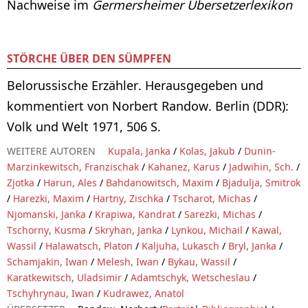
Nachweise im
Germersheimer Übersetzerlexikon
STÖRCHE ÜBER DEN SÜMPFEN
Belorussische Erzähler. Herausgegeben und
kommentiert von Norbert Randow. Berlin (DDR):
Volk und Welt 1971, 506 S.
WEITERE AUTOREN
Kupala, Janka
/
Kolas, Jakub
/
Dunin-
Marzinkewitsch, Franzischak
/
Kahanez, Karus
/
Jadwihin, Sch.
/
Zjotka
/
Harun, Ales
/
Bahdanowitsch, Maxim
/
Bjadulja, Smitrok
/
Harezki, Maxim
/
Hartny, Zischka
/
Tscharot, Michas
/
Njomanski, Janka
/
Krapiwa, Kandrat
/
Sarezki, Michas
/
Tschorny, Kusma
/
Skryhan, Janka
/
Lynkou, Michail
/
Kawal,
Wassil
/
Halawatsch, Platon
/
Kaljuha, Lukasch
/
Bryl, Janka
/
Schamjakin, Iwan
/
Melesh, Iwan
/
Bykau, Wassil
/
Karatkewitsch, Uladsimir
/
Adamtschyk, Wetscheslau
/
Tschyhrynau, Iwan
/
Kudrawez, Anatol