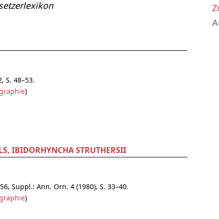
etzerlexikon
Z
A
2, S. 48–53.
graphie
)
LS, IBIDORHYNCHA STRUTHERSII
 56, Suppl.: Ann. Orn. 4 (1980), S. 33–40.
graphie
)