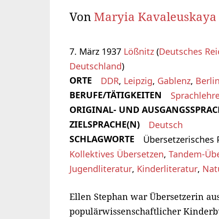
Von
Maryia Kavaleuskaya
7. März 1937
Lößnitz
(
Deutsches Rei
Deutschland
)
ORTE
DDR
,
Leipzig
,
Gablenz
,
Berli
BERUFE/TÄTIGKEITEN
Sprachlehre
ORIGINAL- UND AUSGANGSSPRAC
ZIELSPRACHE(N)
Deutsch
SCHLAGWORTE
Übersetzerisches P
Kollektives Übersetzen
,
Tandem-Übe
Jugendliteratur
,
Kinderliteratur
,
Nat
Ellen Stephan war Übersetzerin au
populärwissenschaftlicher Kinderb