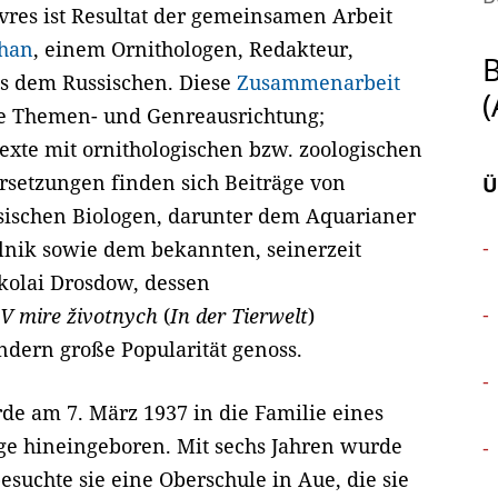
vres ist Resultat der gemeinsamen Arbeit
phan
, einem Ornithologen, Redakteur,
s dem Russischen. Diese
Zusammenarbeit
die Themen- und Genreausrichtung;
exte mit ornithologischen bzw. zoologischen
rsetzungen finden sich Beiträge von
Ü
sischen Biologen, darunter dem Aquarianer
lnik sowie dem bekannten, seinerzeit
kolai Drosdow, dessen
V mire životnych
(
In der Tierwelt
)
ndern große Popularität genoss.
de am 7. März 1937 in die Familie eines
rge hineingeboren. Mit sechs Jahren wurde
besuchte sie eine Oberschule in Aue, die sie