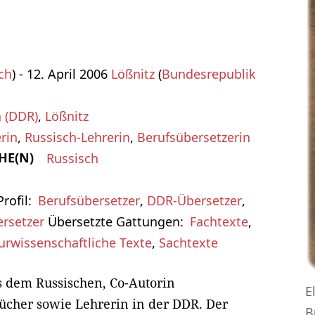
ch
) - 12. April 2006
Lößnitz
(
Bundesrepublik
n (DDR)
,
Lößnitz
rin
,
Russisch-Lehrerin
,
Berufsübersetzerin
HE(N)
Russisch
rofil
Berufsübersetzer
,
DDR-Übersetzer
,
rsetzer
Übersetzte Gattungen
Fachtexte
,
urwissenschaftliche Texte
,
Sachtexte
s dem Russischen, Co-Autorin
E
ücher sowie Lehrerin in der DDR. Der
B