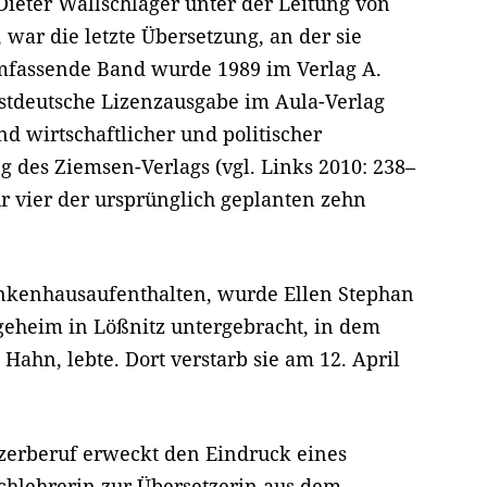
eter Wallschläger unter der Leitung von
war die letzte Übersetzung, an der sie
mfassende Band wurde 1989 im Verlag A.
stdeutsche Lizenzausgabe im Aula-Verlag
d wirtschaftlicher und politischer
 des Ziemsen-Verlags (vgl. Links 2010: 238–
ur vier der ursprünglich geplanten zehn
nkenhausaufenthalten, wurde Ellen Stephan
eheim in Lößnitz untergebracht, in dem
Hahn, lebte. Dort verstarb sie am 12. April
zerberuf erweckt den Eindruck eines
chlehrerin zur Übersetzerin aus dem