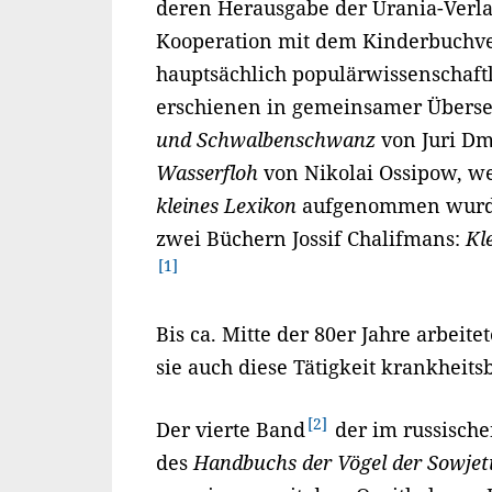
deren Herausgabe der Urania-Verla
Kooperation mit dem Kinderbuchver
hauptsächlich populärwissenschaft
erschienen in gemeinsamer Übers
und Schwalbenschwanz
von Juri Dm
Wasserfloh
von Nikolai Ossipow, w
kleines Lexikon
aufgenommen wurden
zwei Büchern Jossif Chalifmans:
Kl
1
Bis ca. Mitte der 80er Jahre arbeite
sie auch diese Tätigkeit krankheit
2
Der vierte Band
der im russisch
des
Handbuchs der Vögel der Sowjet