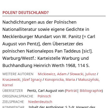
POLEN? DEUTSCHLAND?
Nachdichtungen aus der Polnischen
Nationalliteratur sowie eigene Gedichte in
Mecklenburger Mundart von W. Panitz [= Carl
August von Pentz], dem Übersetzer des
polnischen Nationalepos Pan Taddeus [sic!].
Warburg/Westf.: Karteistelle Warburg und
Buchhandlung Heinrich Werth 1968, 114 S.
WEITERE AUTOREN
Mickiewicz, Adam
/
Słowacki, Juliusz
/
Kraszewski, Józef Ignacy
/
Konopnicka, Maria
/
Makuszyński,
Kornel
ÜBERSETZER
Pentz, Carl August von (
Porträt
|
Bibliographie
)
ORIGINALSPRACHE
Polnisch
ZIELSPRACHE
Niederdeutsch
KOMMENTAR
Inhalt der Anthologie: S.7–9:
Vorwort des