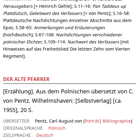
Herausgebers
[= Heinrich Gehle]; S.11–16:
Pan Taddeus up
Plattdütsch, Geleitwort des Verfassers
[= von Pentz]; S.16–58:
Plattdeutsche Nachdichtungen einzelner Abschnitte aus dem
Epos; S.58–65:
Anmerkungen und Erläuterungen
(hochdeutsch); S.67–108:
Nachdichtungen verschiedener
polnischer Dichter
; S.109–114:
Nachwort des Verfassers
[mit
Hinweisen auf das Freiheitslied Die letzten Zehn vom Vierten
Regiment].
DER ALTE PFARRER
[Erzählung]. Aus dem Polnischen übersetzt von C.
von Pentz. Wilhelmshaven: [Selbstverlag] [ca.
1955], 20 S.
ÜBERSETZER
Pentz, Carl August von (
Porträt
|
Bibliographie
)
ORIGINALSPRACHE
Polnisch
ZIELSPRACHE
Deutsch