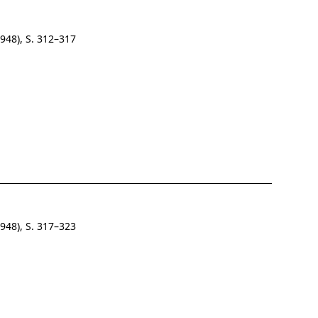
948), S. 312–317
948), S. 317–323