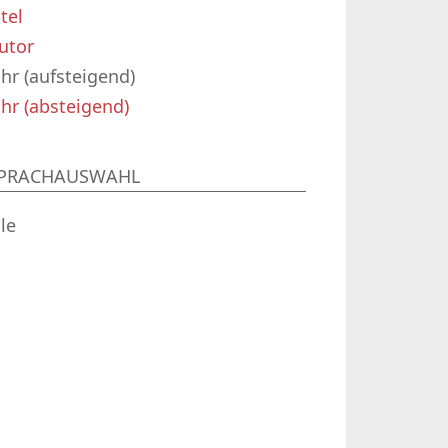
itel
utor
ahr (aufsteigend)
ahr (absteigend)
PRACHAUSWAHL
lle