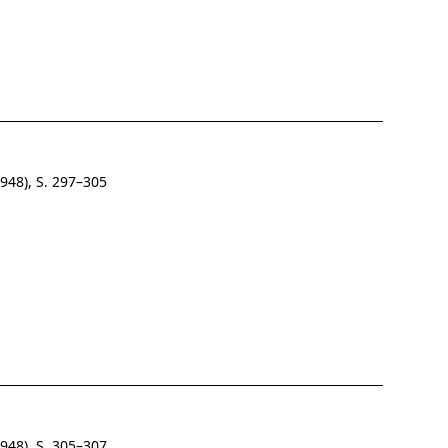
948), S. 297–305
948), S. 305–307