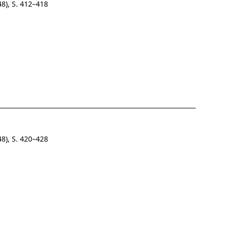
8), S. 412–418
8), S. 420–428