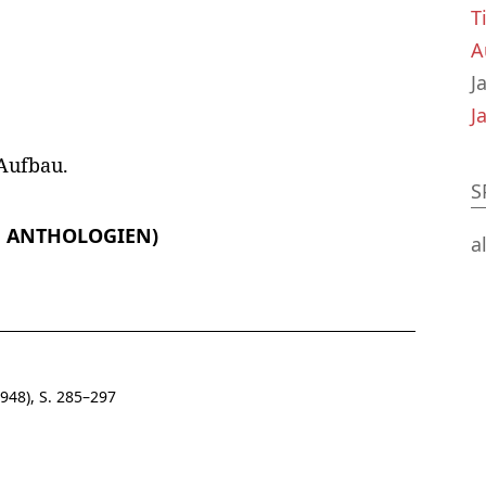
T
A
J
J
 Aufbau.
S
, ANTHOLOGIEN)
a
948), S. 285–297