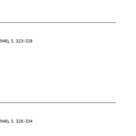
948), S. 323–328
948), S. 328–334