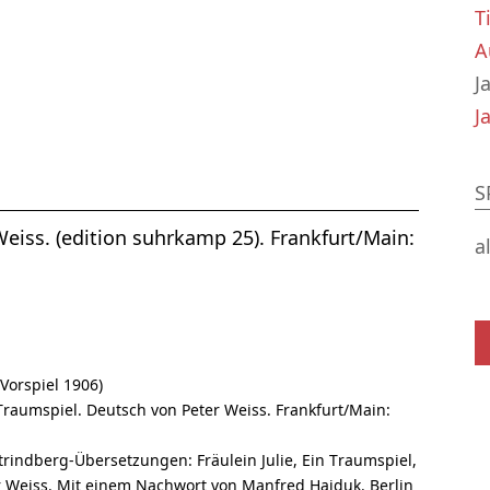
T
A
J
J
S
Weiss. (edition suhrkamp 25). Frankfurt/Main:
a
(Vorspiel 1906)
 Traumspiel. Deutsch von Peter Weiss. Frankfurt/Main:
 Strindberg-Übersetzungen: Fräulein Julie, Ein Traumspiel,
er Weiss. Mit einem Nachwort von Manfred Haiduk. Berlin