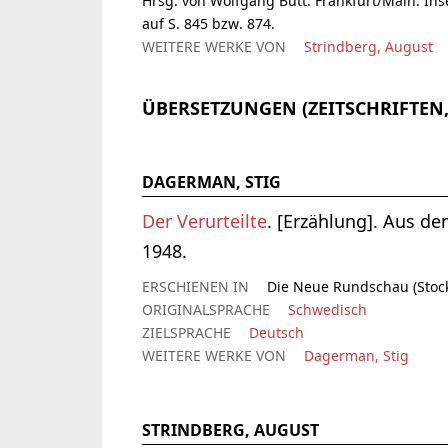
Hrsg. von Wolfgang Butt. Frankfurt/Main: In
auf S. 845 bzw. 874.
WEITERE WERKE VON
Strindberg, August
ÜBERSETZUNGEN (ZEITSCHRIFTEN
DAGERMAN, STIG
Der Verurteilte
. [Erzählung]. Aus d
1948.
ERSCHIENEN IN
Die Neue Rundschau (Stockh
ORIGINALSPRACHE
Schwedisch
ZIELSPRACHE
Deutsch
WEITERE WERKE VON
Dagerman, Stig
STRINDBERG, AUGUST