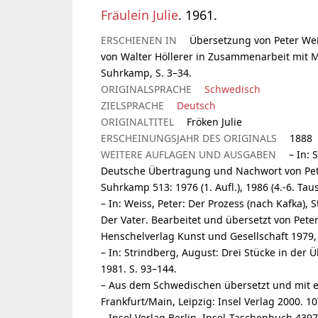
Fräulein Julie
. 1961.
ERSCHIENEN IN
Übersetzung von Peter Weis
von Walter Höllerer in Zusammenarbeit mit M
Suhrkamp, S. 3–34.
ORIGINALSPRACHE
Schwedisch
ZIELSPRACHE
Deutsch
ORIGINALTITEL
Fröken Julie
ERSCHEINUNGSJAHR DES ORIGINALS
1888
WEITERE AUFLAGEN UND AUSGABEN
– In:
Deutsche Übertragung und Nachwort von Pete
Suhrkamp 513: 1976 (1. Aufl.), 1986 (4.-6. Tau
– In: Weiss, Peter: Der Prozess (nach Kafka),
Der Vater. Bearbeitet und übersetzt von Pet
Henschelverlag Kunst und Gesellschaft 1979, 24
– In: Strindberg, August: Drei Stücke in der
1981. S. 93–144.
– Aus dem Schwedischen übersetzt und mit e
Frankfurt/Main, Leipzig: Insel Verlag 2000. 10
– Insel Verlag Berlin, Insel-Taschenbuch 4397