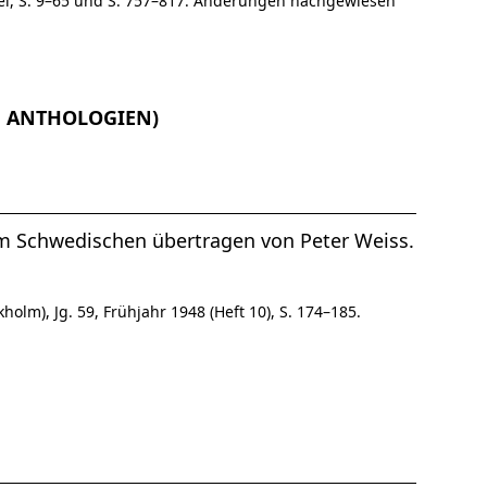
sel, S. 9–65 und S. 757–817. Änderungen nachgewiesen
, ANTHOLOGIEN)
em Schwedischen übertragen von Peter Weiss.
olm), Jg. 59, Frühjahr 1948 (Heft 10), S. 174–185.