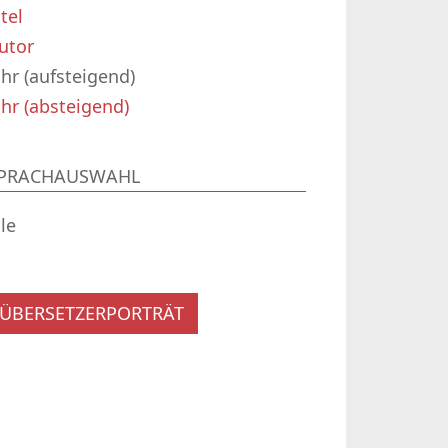
itel
utor
ahr (aufsteigend)
ahr (absteigend)
PRACHAUSWAHL
lle
ÜBERSETZERPORTRÄT