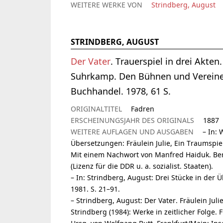
WEITERE WERKE VON
Strindberg, August
STRINDBERG, AUGUST
Der Vater
. Trauerspiel in drei Akte
Suhrkamp. Den Bühnen und Vereinen
Buchhandel. 1978, 61 S.
ORIGINALTITEL
Fadren
ERSCHEINUNGSJAHR DES ORIGINALS
1887
WEITERE AUFLAGEN UND AUSGABEN
– In: 
Übersetzungen: Fräulein Julie, Ein Traumspiel
Mit einem Nachwort von Manfred Haiduk. Berl
(Lizenz für die DDR u. a. sozialist. Staaten).
– In: Strindberg, August: Drei Stücke in der
1981. S. 21–91.
– Strindberg, August: Der Vater. Fräulein Jul
Strindberg (1984): Werke in zeitlicher Folge.