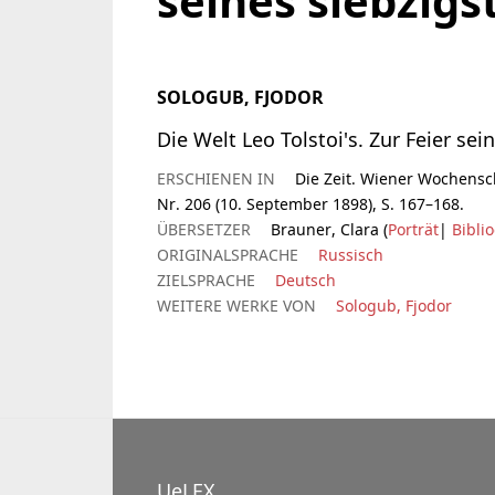
seines siebzig
SOLOGUB, FJODOR
Die Welt Leo Tolstoi's. Zur Feier se
ERSCHIENEN IN
Die Zeit. Wiener Wochenschr
Nr. 206 (10. September 1898), S. 167–168.
ÜBERSETZER
Brauner, Clara (
Porträt
|
Bibli
ORIGINALSPRACHE
Russisch
ZIELSPRACHE
Deutsch
WEITERE WERKE VON
Sologub, Fjodor
UeLEX