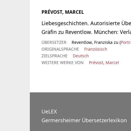
PRÉVOST, MARCEL
Liebesgeschichten. Autorisierte Üb
Gräfin zu Reventlow. München: Verl
ÜBERSETZER
Reventlow, Franziska zu (
Portr
ORIGINALSPRACHE
Französisch
ZIELSPRACHE
Deutsch
WEITERE WERKE VON
Prévost, Marcel
UeLEX
Germersheimer Übersetzerlexikon