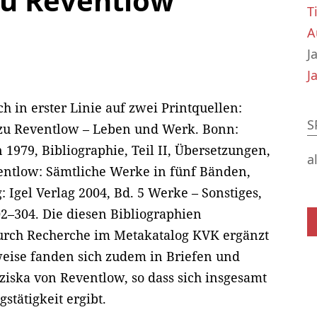
zu Reventlow
T
A
J
J
ch in erster Linie auf zwei Printquellen:
S
 zu Reventlow – Leben und Werk. Bonn:
979, Bibliographie, Teil II, Übersetzungen,
a
ventlow: Sämtliche Werke in fünf Bänden,
 Igel Verlag 2004, Bd. 5 Werke – Sonstiges,
02–304. Die diesen Bibliographien
ch Recherche im Metakatalog KVK ergänzt
weise fanden sich zudem in Briefen und
ska von Reventlow, so dass sich insgesamt
stätigkeit ergibt.