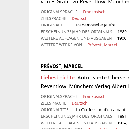
von F. Gräfin zu Reventlow. München
ORIGINALSPRACHE
Französisch
ZIELSPRACHE
Deutsch
ORIGINALTITEL
Mademoiselle Jaufre
ERSCHEINUNGSJAHR DES ORIGINALS
1889
WEITERE AUFLAGEN UND AUSGABEN
1906.
WEITERE WERKE VON
Prévost, Marcel
PRÉVOST, MARCEL
Liebesbeichte
. Autorisierte Überse
Reventlow. München: Verlag Albert
ORIGINALSPRACHE
Französisch
ZIELSPRACHE
Deutsch
ORIGINALTITEL
La Confession d’un amant
ERSCHEINUNGSJAHR DES ORIGINALS
1891
WEITERE AUFLAGEN UND AUSGABEN
1904,