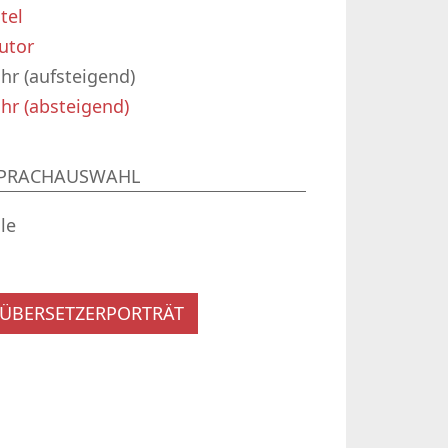
itel
utor
ahr (aufsteigend)
ahr (absteigend)
PRACHAUSWAHL
lle
ÜBERSETZERPORTRÄT