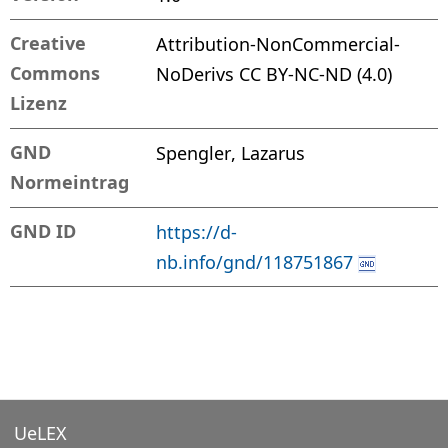
Creative
Attribution-NonCommercial-
Commons
NoDerivs CC BY-NC-ND (4.0)
Lizenz
GND
Spengler, Lazarus
Normeintrag
GND ID
https://d-
nb.info/gnd/118751867
UeLEX