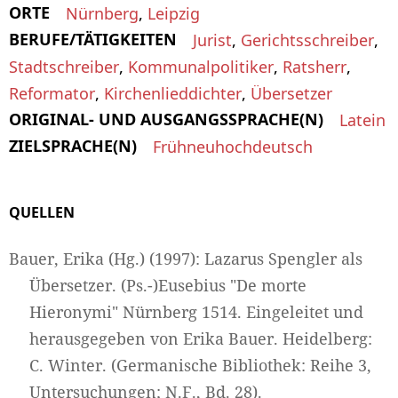
ORTE
Nürnberg
,
Leipzig
BERUFE/TÄTIGKEITEN
Jurist
,
Gerichtsschreiber
,
Stadtschreiber
,
Kommunalpolitiker
,
Ratsherr
,
Reformator
,
Kirchenlieddichter
,
Übersetzer
ORIGINAL- UND AUSGANGSSPRACHE(N)
Latein
ZIELSPRACHE(N)
Frühneuhochdeutsch
QUELLEN
Bauer, Erika (Hg.) (1997): Lazarus Spengler als
Übersetzer. (Ps.-)Eusebius "De morte
Hieronymi" Nürnberg 1514. Eingeleitet und
herausgegeben von Erika Bauer. Heidelberg:
C. Winter. (Germanische Bibliothek: Reihe 3,
Untersuchungen; N.F., Bd. 28).