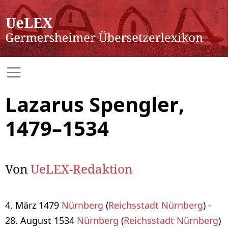
Lazarus Spengler,
1479–1534
Von
UeLEX-Redaktion
4. März 1479
Nürnberg
(
Reichsstadt Nürnberg
) -
28. August 1534
Nürnberg
(
Reichsstadt Nürnberg
)