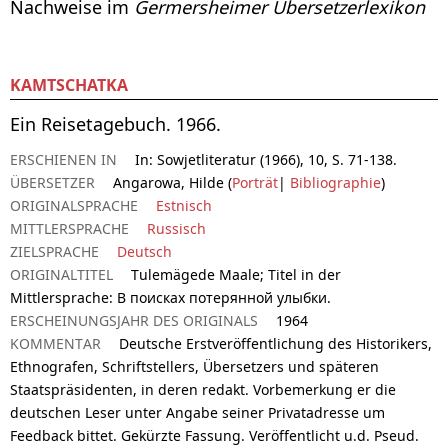
Nachweise im
Germersheimer Übersetzerlexikon
KAMTSCHATKA
Ein Reisetagebuch. 1966.
ERSCHIENEN IN
In: Sowjetliteratur (1966), 10, S. 71-138.
ÜBERSETZER
Angarowa, Hilde (
Porträt
|
Bibliographie
)
ORIGINALSPRACHE
Estnisch
MITTLERSPRACHE
Russisch
ZIELSPRACHE
Deutsch
ORIGINALTITEL
Tulemägede Maale; Titel in der
Mittlersprache: В поисках потерянной улыбки.
ERSCHEINUNGSJAHR DES ORIGINALS
1964
KOMMENTAR
Deutsche Erstveröffentlichung des Historikers,
Ethnografen, Schriftstellers, Übersetzers und späteren
Staatspräsidenten, in deren redakt. Vorbemerkung er die
deutschen Leser unter Angabe seiner Privatadresse um
Feedback bittet. Gekürzte Fassung. Veröffentlicht u.d. Pseud.