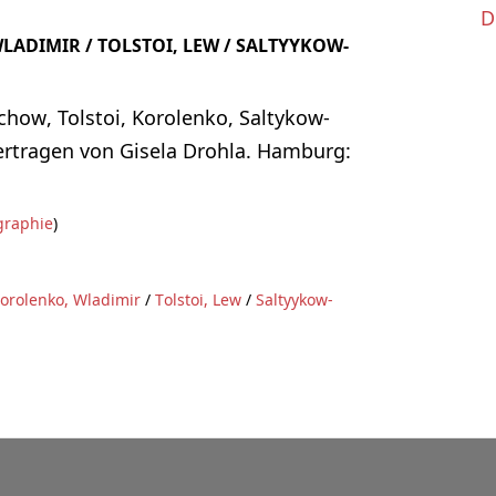
D
ADIMIR / TOLSTOI, LEW / SALTYYKOW-
chow, Tolstoi, Korolenko, Saltykow-
ertragen von Gisela Drohla. Hamburg:
graphie
)
orolenko, Wladimir
/
Tolstoi, Lew
/
Saltyykow-