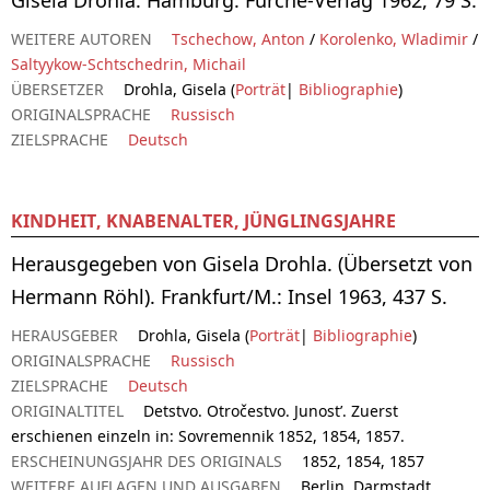
WEITERE AUTOREN
Tschechow, Anton
/
Korolenko, Wladimir
/
Saltyykow-Schtschedrin, Michail
ÜBERSETZER
Drohla, Gisela (
Porträt
|
Bibliographie
)
ORIGINALSPRACHE
Russisch
ZIELSPRACHE
Deutsch
KINDHEIT, KNABENALTER, JÜNGLINGSJAHRE
Herausgegeben von Gisela Drohla. (Übersetzt von
Hermann Röhl). Frankfurt/M.: Insel 1963, 437 S.
HERAUSGEBER
Drohla, Gisela (
Porträt
|
Bibliographie
)
ORIGINALSPRACHE
Russisch
ZIELSPRACHE
Deutsch
ORIGINALTITEL
Detstvo. Otročestvo. Junost’. Zuerst
erschienen einzeln in: Sovremennik 1852, 1854, 1857.
ERSCHEINUNGSJAHR DES ORIGINALS
1852, 1854, 1857
WEITERE AUFLAGEN UND AUSGABEN
Berlin, Darmstadt,