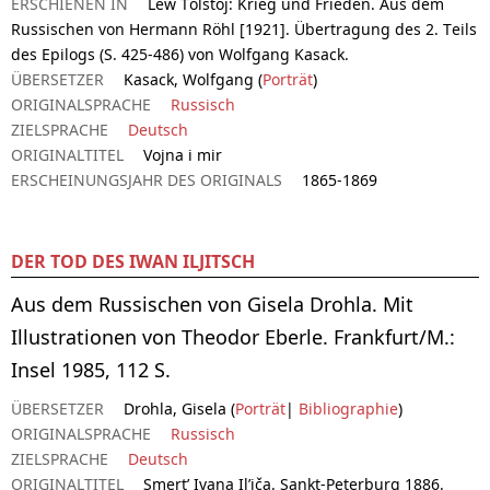
ERSCHIENEN IN
Lew Tolstoj: Krieg und Frieden. Aus dem
Russischen von Hermann Röhl [1921]. Übertragung des 2. Teils
des Epilogs (S. 425-486) von Wolfgang Kasack.
ÜBERSETZER
Kasack, Wolfgang (
Porträt
)
ORIGINALSPRACHE
Russisch
ZIELSPRACHE
Deutsch
ORIGINALTITEL
Vojna i mir
ERSCHEINUNGSJAHR DES ORIGINALS
1865-1869
DER TOD DES IWAN ILJITSCH
Aus dem Russischen von Gisela Drohla. Mit
Illustrationen von Theodor Eberle. Frankfurt/M.:
Insel 1985, 112 S.
ÜBERSETZER
Drohla, Gisela (
Porträt
|
Bibliographie
)
ORIGINALSPRACHE
Russisch
ZIELSPRACHE
Deutsch
ORIGINALTITEL
Smert’ Ivana Il’iča. Sankt-Peterburg 1886.