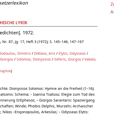
etzerlexikon
Z
A
HISCHE LYRIK
dichten]. 1972.
 Nr. 87, Jg. 17, Heft 3 (1972); S. 145–146, 147–167
todoulou, Dimitris
/
Diktäos, Aris
/
Elytis, Odysseas
/
 Giorgos
/
Solomos, Dionyssios
/
Seferis, Giorgos
/
Vakalo,
raphie
)
chte: Dionyssios Solomos: Hymne an die Freiheit (1–16);
patsonis: Schema; – Ioanna Tsatsou: Elegie zum Tod des
rinnerung II/Ephesos; – Giorgos Sarantaris: Spaziergang
schaften; Winde; Phoibis Delphis, Wurzeln; Archaischer
t; Nikos –Engonopoulos, Arkesilas; – Odysseas Elytis: