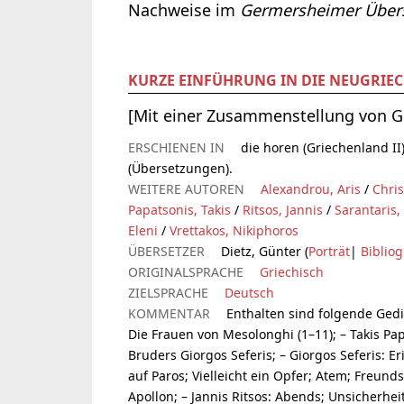
Nachweise im
Germersheimer Übers
KURZE EINFÜHRUNG IN DIE NEUGRIEC
[Mit einer Zusammenstellung von Ge
ERSCHIENEN IN
die horen (Griechenland II),
(Übersetzungen).
WEITERE AUTOREN
Alexandrou, Aris
/
Chris
Papatsonis, Takis
/
Ritsos, Jannis
/
Sarantaris,
Eleni
/
Vrettakos, Nikiphoros
ÜBERSETZER
Dietz, Günter (
Porträt
|
Bibliog
ORIGINALSPRACHE
Griechisch
ZIELSPRACHE
Deutsch
KOMMENTAR
Enthalten sind folgende Gedi
Die Frauen von Mesolonghi (1–11); – Takis Pa
Bruders Giorgos Seferis; – Giorgos Seferis: E
auf Paros; Vielleicht ein Opfer; Atem; Freund
Apollon; – Jannis Ritsos: Abends; Unsicherhei