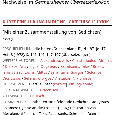
Nachweise im
Germersheimer Übersetzerlexikon
KURZE EINFÜHRUNG IN DIE NEUGRIECHISCHE LYRIK
[Mit einer Zusammenstellung von Gedichten].
1972.
ERSCHIENEN IN
die horen (Griechenland II), Nr. 87, Jg. 17,
Heft 3 (1972); S. 145–146, 147–167 (Übersetzungen).
WEITERE AUTOREN
Alexandrou, Aris
/
Christodoulou, Dimitris
/
Diktäos, Aris
/
Elytis, Odysseas
/
Papatsonis, Takis
/
Ritsos,
Jannis
/
Sachtouris, Miltos
/
Sarantaris, Giorgos
/
Solomos,
Dionyssios
/
Seferis, Giorgos
/
Vrettakos, Nikiphoros
ÜBERSETZER
Dietz, Günter (
Porträt
|
Bibliographie
)
ORIGINALSPRACHE
Griechisch
ZIELSPRACHE
Deutsch
KOMMENTAR
Enthalten sind folgende Gedichte: Dionyssios
Solomos: Hymne an die Freiheit (1–16); Die Frauen von
Mesolonghi (1–11); – Takis Papatsonis: Schema; – Ioanna