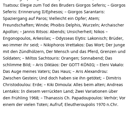
Tsatsou: Elegie zum Tod des Bruders Giorgos Seferis; – Giorgos
Seferis: Erinnerung II/Ephesos; – Giorgos Sarantaris:
Spaziergang auf Paros; Vielleicht ein Opfer; Atem;
Freundschaften; Winde; Phoibis Delphis, Wurzeln; Archaischer
Apollon; – Jannis Ritsos: Abends; Unsicherheit; Nikos –
Engonopoulos, Arkesilas; – Odysseas Elytis: Lakonisch; Brüder,
wo immer ihr seid; – Nikiphoros Vrettakos: Das Wort; Der Junge
mit den Zündhölzern, Der Mensch und das Pferd, Grenzen und
Soldaten; – Miltos Sachtouris: Orangen; Sonnabend; Das
schlimme Bild; – Aris Diktäos: Der GOTT-KÖNIG; – Eleni Vakalo:
Das Auge meines Vaters; Das Haus; – Aris Alexandrou:
Zwischen Gestein; Und doch haben sie ihn getötet; – Dimitris
Christodoulou: Erde; – Kiki Dimoula: Alles beim alten; Andreas
Lentakis: In diesem verrückten Land; Zwei Variationen über
den Frühling 1968; – Thanassis Ch. Papadoupoulos: Verhör; Vor
einem der vielen Toten; Aufruf; Eleutheroupolis 1970 n.Chr.