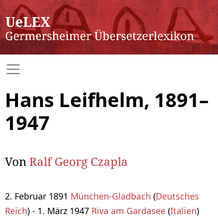
Hans Leifhelm, 1891–
1947
Von
Ralf Georg Czapla
2. Februar 1891
München-Gladbach
(
Deutsches
Reich
) - 1. März 1947
Riva am Gardasee
(
Italien
)