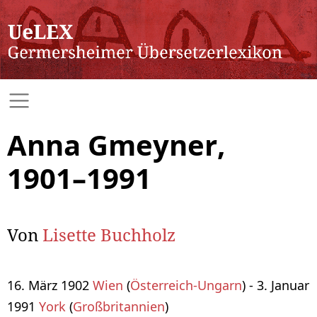
Anna Gmeyner,
1901–1991
Von
Lisette Buchholz
16. März 1902
Wien
(
Österreich-Ungarn
) - 3. Januar
1991
York
(
Großbritannien
)