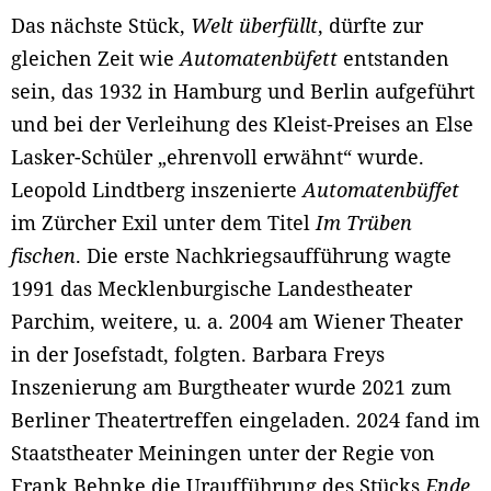
Das nächste Stück,
Welt überfüllt
, dürfte zur
gleichen Zeit wie
Automatenbüfett
entstanden
sein, das 1932 in Hamburg und Berlin aufgeführt
und bei der Verleihung des Kleist-Preises an Else
Lasker-Schüler „ehrenvoll erwähnt“ wurde.
Leopold Lindtberg inszenierte
Automatenbüffet
im Zürcher Exil unter dem Titel
Im Trüben
fischen
. Die erste Nachkriegsaufführung wagte
1991 das Mecklenburgische Landestheater
Parchim, weitere, u. a. 2004 am Wiener Theater
in der Josefstadt, folgten. Barbara Freys
Inszenierung am Burgtheater wurde 2021 zum
Berliner Theatertreffen eingeladen. 2024 fand im
Staatstheater Meiningen unter der Regie von
Frank Behnke die Uraufführung des Stücks
Ende