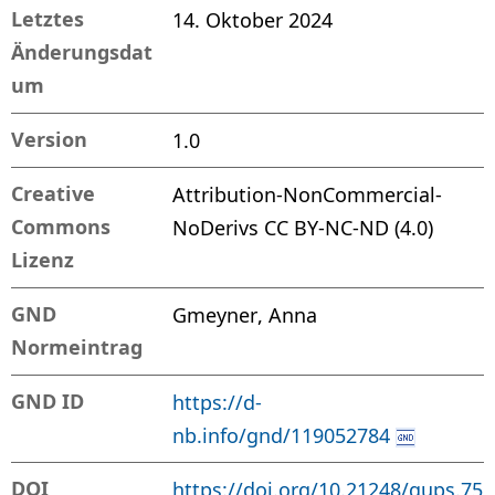
Letztes
14. Oktober 2024
Änderungsdat
um
Version
1.0
Creative
Attribution-NonCommercial-
Commons
NoDerivs CC BY-NC-ND (4.0)
Lizenz
GND
Gmeyner, Anna
Normeintrag
GND ID
https://d-
nb.info/gnd/119052784
DOI
https://doi.org/10.21248/gups.75