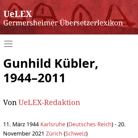
Gunhild Kübler,
1944–2011
Von
UeLEX-Redaktion
11. März 1944
Karlsruhe
(
Deutsches Reich
) - 20.
November 2021
Zürich
(
Schweiz
)