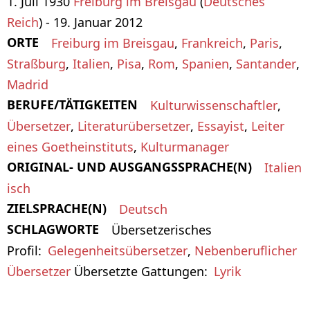
1. Juli 1930
Freiburg im Breisgau
(
Deutsches
Reich
) - 19. Januar 2012
ORTE
Freiburg im Breisgau
,
Frankreich
,
Paris
,
Straßburg
,
Italien
,
Pisa
,
Rom
,
Spanien
,
Santander
,
Madrid
BERUFE/TÄTIGKEITEN
Kulturwissenschaftler
,
Übersetzer
,
Literaturübersetzer
,
Essayist
,
Leiter
eines Goetheinstituts
,
Kulturmanager
ORIGINAL- UND AUSGANGSSPRACHE(N)
Italien
isch
ZIELSPRACHE(N)
Deutsch
SCHLAGWORTE
Übersetzerisches
Profil
Gelegenheitsübersetzer
,
Nebenberuflicher
Übersetzer
Übersetzte Gattungen
Lyrik