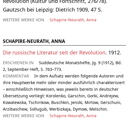
Revolution (Kultur und Fortschritt, 276/78).
Gautzsch bei Leipzig: Dietrich 1909, 47 S.
WEITERE WERKE VON
Schapire-Neurath, Anna
SCHAPIRE-NEURATH, ANNA
Die russische Literatur seit der Revolution
. 1912.
ERSCHIENEN IN
Süddeutsche Monatshefte, Jg. 9 (1912), Bd.
2, September-Heft, S. 763–773.
KOMMENTAR
In dem Aufsatz werden folgende Autoren und
ihre Hauptwerke mehr oder minder ausführlich charakterisiert
– einschließlich Hinweisen, was jeweils bereits in deutscher
Übersetzung vorliegt: Korolenko, Garschin, Gorki, Andrejew,
Kowalewska, Tschirikow, Buschkin, Jenski, Mirtow, Gerschuni,
Arzibaschew, Sollugub, Werbizkaja, Dymow, Melschin.
WEITERE WERKE VON
Schapire-Neurath, Anna