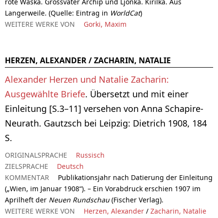
rote Waska. Grossvater Archip und Ljonka. Kirilka. Aus
Langerweile
. (Quelle: Eintrag in
WorldCat
)
WEITERE WERKE VON
Gorki, Maxim
HERZEN, ALEXANDER / ZACHARIN, NATALIE
Alexander Herzen und Natalie Zacharin:
Ausgewählte Briefe
. Übersetzt und mit einer
Einleitung [S.3–11] versehen von Anna Schapire-
Neurath. Gautzsch bei Leipzig: Dietrich 1908, 184
S.
ORIGINALSPRACHE
Russisch
ZIELSPRACHE
Deutsch
KOMMENTAR
Publikationsjahr nach Datierung der Einleitung
(„Wien, im Januar 1908“). – Ein Vorabdruck erschien 1907 im
Aprilheft der
Neuen Rundschau
(Fischer Verlag).
WEITERE WERKE VON
Herzen, Alexander
/
Zacharin, Natalie