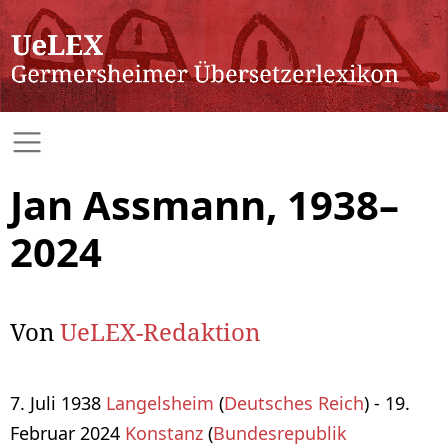
Jan Assmann, 1938–
2024
Von
UeLEX-Redaktion
7. Juli 1938
Langelsheim
(
Deutsches Reich
) - 19.
Februar 2024
Konstanz
(
Bundesrepublik