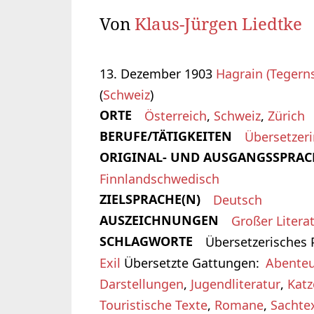
Von
Klaus-Jürgen Liedtke
13. Dezember 1903
Hagrain (Tegern
(
Schweiz
)
ORTE
Österreich
,
Schweiz
,
Zürich
BERUFE/TÄTIGKEITEN
Übersetzeri
ORIGINAL- UND AUSGANGSSPRAC
Finnlandschwedisch
ZIELSPRACHE(N)
Deutsch
AUSZEICHNUNGEN
Großer Litera
SCHLAGWORTE
Übersetzerisches P
Exil
Übersetzte Gattungen
Abenteu
Darstellungen
,
Jugendliteratur
,
Katz
Touristische Texte
,
Romane
,
Sachte