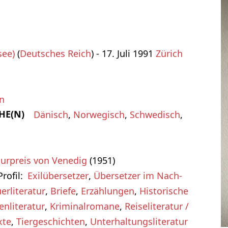
see)
(
Deutsches Reich
) - 17. Juli 1991
Zürich
n
HE(N)
Dänisch
,
Norwegisch
,
Schwedisch
,
turpreis von Venedig
(1951)
rofil
Exilübersetzer
,
Übersetzer im Nach-
erliteratur
,
Briefe
,
Erzählungen
,
Historische
enliteratur
,
Kriminalromane
,
Reiseliteratur /
xte
,
Tiergeschichten
,
Unterhaltungsliteratur