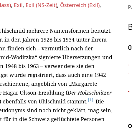
lass)
,
Exil
,
Exil (NS-Zeit)
,
Österreich (Exil)
,
P
 Uhlschmid mehrere Namensformen benutzt.
n in den Jahren 1928 bis 1934 unter ihrem
Ü
n finden sich – vermutlich nach der
hmid-Woditzka“ signierte Übersetzungen und
en 1948 bis 1963 – verwendete sie den
st wurde registriert, dass auch eine 1942
erschienene, angeblich von „Margarete
r Hagar Olsson-Erzählung (
Der Holzschnitzer
1
) ebenfalls von Uhlschmid stammt.
Die
udonyms sind noch nicht geklärt, mag sein,
ot für in die Schweiz geflüchtete Personen
O