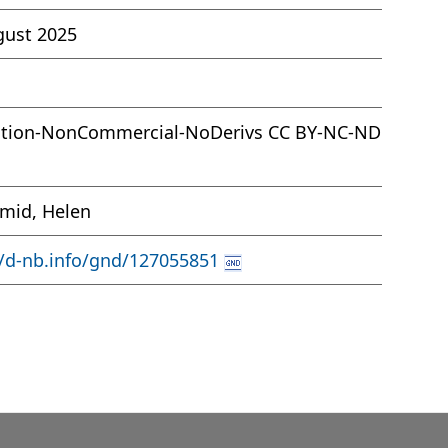
gust 2025
ution-NonCommercial-NoDerivs CC BY-NC-ND
mid, Helen
//d-nb.info/gnd/127055851