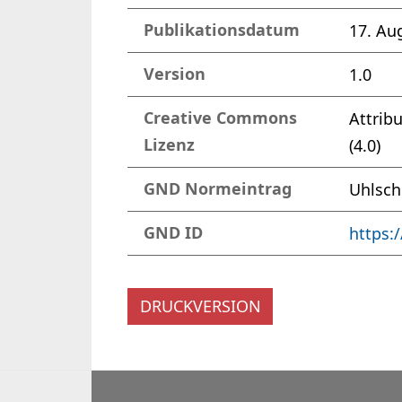
Publikationsdatum
17. Au
Version
1.0
Creative Commons
Attrib
Lizenz
(4.0)
GND Normeintrag
Uhlsch
GND ID
https:
DRUCKVERSION