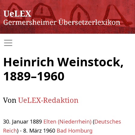
Heinrich Weinstock,
1889–1960
Von
UeLEX-Redaktion
30. Januar 1889
Elten (Niederrhein)
(
Deutsches
Reich
) - 8. März 1960
Bad Homburg