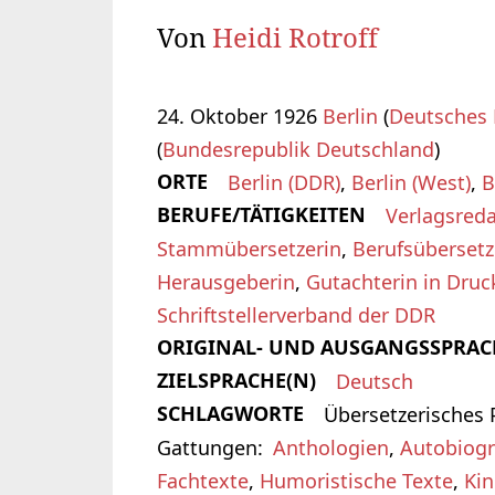
Von
Heidi Rotroff
24. Oktober 1926
Berlin
(
Deutsches 
(
Bundesrepublik Deutschland
)
ORTE
Berlin (DDR)
,
Berlin (West)
,
B
BERUFE/TÄTIGKEITEN
Verlagsreda
Stammübersetzerin
,
Berufsübersetz
Herausgeberin
,
Gutachterin in Dru
Schriftstellerverband der DDR
ORIGINAL- UND AUSGANGSSPRAC
ZIELSPRACHE(N)
Deutsch
SCHLAGWORTE
Übersetzerisches P
Gattungen
Anthologien
,
Autobiog
Fachtexte
,
Humoristische Texte
,
Kin