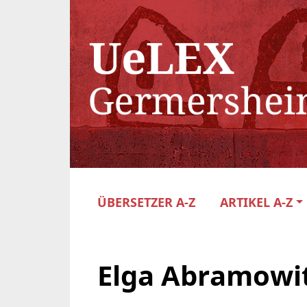
ÜBERSETZER A-Z
ARTIKEL A-Z
Elga Abramowit