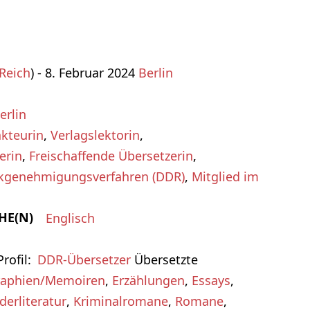
Reich
) - 8. Februar 2024
Berlin
erlin
kteurin
,
Verlagslektorin
,
erin
,
Freischaffende Übersetzerin
,
ckgenehmigungsverfahren (DDR)
,
Mitglied im
HE(N)
Englisch
rofil
DDR-Übersetzer
Übersetzte
raphien/Memoiren
,
Erzählungen
,
Essays
,
derliteratur
,
Kriminalromane
,
Romane
,