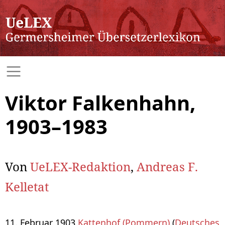
Viktor Falkenhahn,
1903–1983
Von
UeLEX-Redaktion
,
Andreas F.
Kelletat
11. Februar 1903
Kattenhof (Pommern)
(
Deutsches