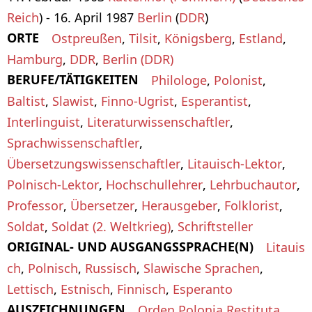
Reich
) - 16. April 1987
Berlin
(
DDR
)
ORTE
Ostpreußen
,
Tilsit
,
Königsberg
,
Estland
,
Hamburg
,
DDR
,
Berlin (DDR)
BERUFE/TÄTIGKEITEN
Philologe
,
Polonist
,
Baltist
,
Slawist
,
Finno-Ugrist
,
Esperantist
,
Interlinguist
,
Literaturwissenschaftler
,
Sprachwissenschaftler
,
Übersetzungswissenschaftler
,
Litauisch-Lektor
,
Polnisch-Lektor
,
Hochschullehrer
,
Lehrbuchautor
,
Professor
,
Übersetzer
,
Herausgeber
,
Folklorist
,
Soldat
,
Soldat (2. Weltkrieg)
,
Schriftsteller
ORIGINAL- UND AUSGANGSSPRACHE(N)
Litauis
ch
,
Polnisch
,
Russisch
,
Slawische Sprachen
,
Lettisch
,
Estnisch
,
Finnisch
,
Esperanto
AUSZEICHNUNGEN
Orden Polonia Restituta