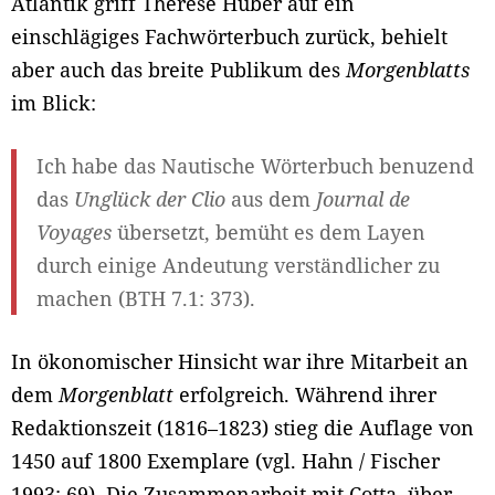
Atlantik griff Therese Huber auf ein
einschlägiges Fachwörterbuch zurück, behielt
aber auch das breite Publikum des
Morgenblatts
im Blick:
Ich habe das Nautische Wörterbuch benuzend
das
Unglück der Clio
aus dem
Journal de
Voyages
übersetzt, bemüht es dem Layen
durch einige Andeutung verständlicher zu
machen (BTH 7.1: 373).
In ökonomischer Hinsicht war ihre Mitarbeit an
dem
Morgenblatt
erfolgreich. Während ihrer
Redaktionszeit (1816–1823) stieg die Auflage von
1450 auf 1800 Exemplare (vgl. Hahn / Fischer
1993: 69). Die Zusammenarbeit mit Cotta, über