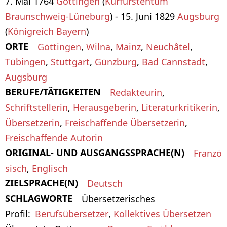
7. Mai 1764
Göttingen
(
Kurfürstentum
Braunschweig-Lüneburg
) - 15. Juni 1829
Augsburg
(
Königreich Bayern
)
ORTE
Göttingen
,
Wilna
,
Mainz
,
Neuchâtel
,
Tübingen
,
Stuttgart
,
Günzburg
,
Bad Cannstadt
,
Augsburg
BERUFE/TÄTIGKEITEN
Redakteurin
,
Schriftstellerin
,
Herausgeberin
,
Literaturkritikerin
,
Übersetzerin
,
Freischaffende Übersetzerin
,
Freischaffende Autorin
ORIGINAL- UND AUSGANGSSPRACHE(N)
Franzö
sisch
,
Englisch
ZIELSPRACHE(N)
Deutsch
SCHLAGWORTE
Übersetzerisches
Profil
Berufsübersetzer
,
Kollektives Übersetzen