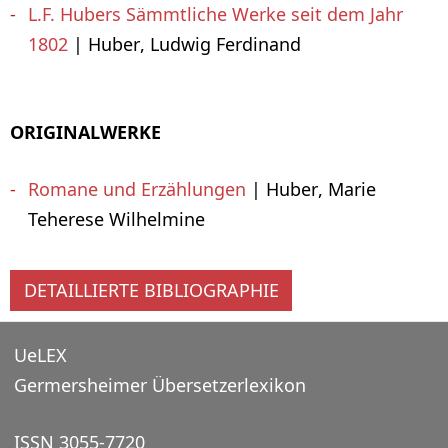
L.F. Hubers Sämmtliche Werke seit dem Jahr
1802
| Huber, Ludwig Ferdinand
ORIGINALWERKE
Romane und Erzählungen
| Huber, Marie
Teherese Wilhelmine
DETAILLIERTE BIBLIOGRAPHIE
UeLEX
Germersheimer Übersetzerlexikon
ISSN 3055-7720