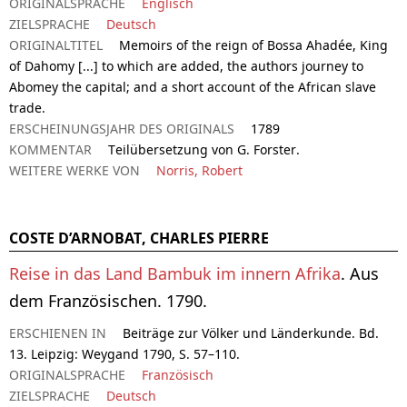
ORIGINALSPRACHE
Englisch
ZIELSPRACHE
Deutsch
ORIGINALTITEL
Memoirs of the reign of Bossa Ahadée, King
of Dahomy [...] to which are added, the authors journey to
Abomey the capital; and a short account of the African slave
trade.
ERSCHEINUNGSJAHR DES ORIGINALS
1789
KOMMENTAR
Teilübersetzung von G. Forster.
WEITERE WERKE VON
Norris, Robert
COSTE D’ARNOBAT, CHARLES PIERRE
Reise in das Land Bambuk im innern Afrika
. Aus
dem Französischen. 1790.
ERSCHIENEN IN
Beiträge zur Völker und Länderkunde. Bd.
13. Leipzig: Weygand 1790, S. 57–110.
ORIGINALSPRACHE
Französisch
ZIELSPRACHE
Deutsch