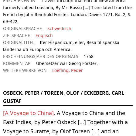
ERSCHIENEN IN
Travels through that Part of New America
formerly called Lousiana, By Mr. Bossu [...] Translated from the
French by John Reinhold Forster. London: Davies 1771. Bd. 2, S.
69–422.
ORIGINALSPRACHE
Schwedisch
ZIELSPRACHE
Englisch
ORIGINALTITEL
Iter Hispanicum, eller, Resa til spanska
länderna uti Europa och America.
ERSCHEINUNGSJAHR DES ORIGINALS
1758
KOMMENTAR
Übersetzer war Georg Forster.
WEITERE WERKE VON
Loefling, Peder
OSBECK, PETER / TOREEN, OLOF / ECKEBERG, CARL
GUSTAF
[A Voyage to China]
. A Voyage to China and the
East Indies, by Peter Osbeck [...] Together with a
Voyage to Suratte, by Olof Toreen [...] and an