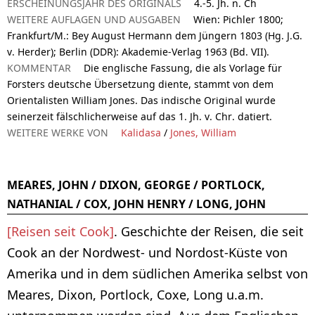
ERSCHEINUNGSJAHR DES ORIGINALS
4.-5. Jh. n. Ch
WEITERE AUFLAGEN UND AUSGABEN
Wien: Pichler 1800;
Frankfurt/M.: Bey August Hermann dem Jüngern 1803 (Hg. J.G.
v. Herder); Berlin (DDR): Akademie-Verlag 1963 (Bd. VII).
KOMMENTAR
Die englische Fassung, die als Vorlage für
Forsters deutsche Übersetzung diente, stammt von dem
Orientalisten William Jones. Das indische Original wurde
seinerzeit fälschlicherweise auf das 1. Jh. v. Chr. datiert.
WEITERE WERKE VON
Kalidasa
/
Jones, William
MEARES, JOHN / DIXON, GEORGE / PORTLOCK,
NATHANIAL / COX, JOHN HENRY / LONG, JOHN
[Reisen seit Cook]
. Geschichte der Reisen, die seit
Cook an der Nordwest- und Nordost-Küste von
Amerika und in dem südlichen Amerika selbst von
Meares, Dixon, Portlock, Coxe, Long u.a.m.