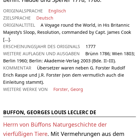
ORIGINALSPRACHE
Englisch
ZIELSPRACHE
Deutsch
ORIGINALTITEL
A Voyage round the World, in His Britannic
Majesty’s Sloop, Resolution, commanded by Capt. James Cook
[...].
ERSCHEINUNGSJAHR DES ORIGINALS
1777
WEITERE AUFLAGEN UND AUSGABEN
Brünn 1786; Wien 1803;
Berlin 1960; Berlin: Akademie-Verlag 2003 (Bde. II–III).
KOMMENTAR
Übersetzer waren neben G. Forster Rudolf
Erich Raspe und J.R. Forster (von dem vermutlich auch die
Einleitung stammt).
WEITERE WERKE VON
Forster, Georg
BUFFON, GEORGES LOUIS LECLERC DE
Herrn von Büffons Naturgeschichte der
vierfüßigen Tiere
. Mit Vermehrungen aus dem