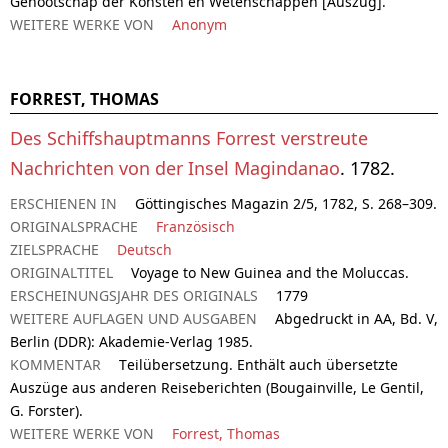
Genootschap der Konsten en Wetenschappen [Auszug].
WEITERE WERKE VON
Anonym
FORREST, THOMAS
Des Schiffshauptmanns Forrest verstreute
Nachrichten von der Insel Magindanao
. 1782.
ERSCHIENEN IN
Göttingisches Magazin 2/5, 1782, S. 268–309.
ORIGINALSPRACHE
Französisch
ZIELSPRACHE
Deutsch
ORIGINALTITEL
Voyage to New Guinea and the Moluccas.
ERSCHEINUNGSJAHR DES ORIGINALS
1779
WEITERE AUFLAGEN UND AUSGABEN
Abgedruckt in AA, Bd. V,
Berlin (DDR): Akademie-Verlag 1985.
KOMMENTAR
Teilübersetzung. Enthält auch übersetzte
Auszüge aus anderen Reiseberichten (Bougainville, Le Gentil,
G. Forster).
WEITERE WERKE VON
Forrest, Thomas