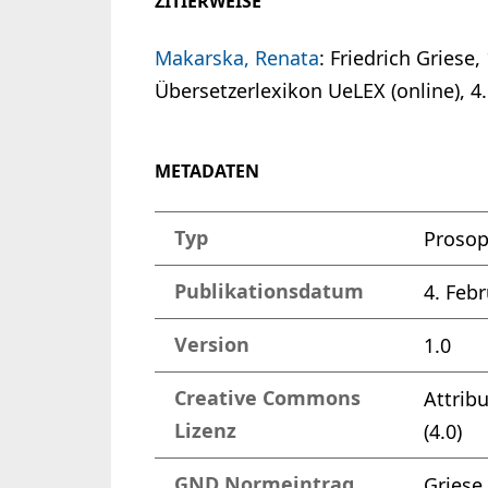
ZITIERWEISE
Makarska, Renata
: Friedrich Griese
Übersetzerlexikon UeLEX (online), 4.
METADATEN
Typ
Proso
Publikationsdatum
4. Feb
Version
1.0
Creative Commons
Attrib
Lizenz
(4.0)
GND Normeintrag
Griese,