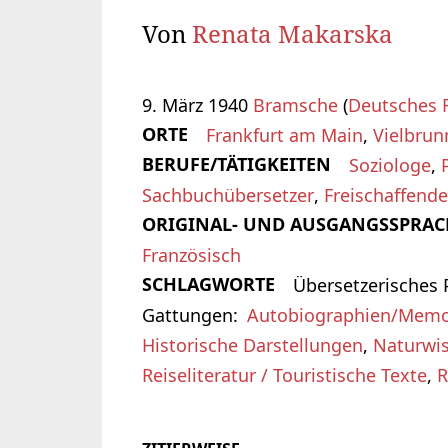
Von
Renata Makarska
9. März 1940
Bramsche
(
Deutsches 
ORTE
Frankfurt am Main
,
Vielbrun
BERUFE/TÄTIGKEITEN
Soziologe
,
Sachbuchübersetzer
,
Freischaffende
ORIGINAL- UND AUSGANGSSPRAC
Französisch
SCHLAGWORTE
Übersetzerisches P
Gattungen
Autobiographien/Memo
Historische Darstellungen
,
Naturwis
Reiseliteratur / Touristische Texte
,