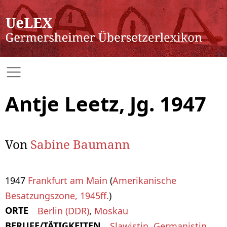
Antje Leetz, Jg. 1947
Von
Sabine Baumann
1947
Frankfurt am Main
(
Amerikanische
Besatzungszone, 1945ff.
)
ORTE
Berlin (DDR)
,
Moskau
BERUFE/TÄTIGKEITEN
Slawistin
,
Germanistin
,