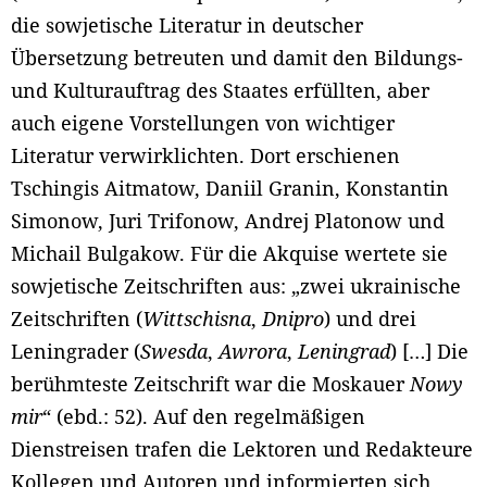
die sowjetische Literatur in deutscher
Übersetzung betreuten und damit den Bildungs-
und Kulturauftrag des Staates erfüllten, aber
auch eigene Vorstellungen von wichtiger
Literatur verwirklichten. Dort erschienen
Tschingis Aitmatow, Daniil Granin, Konstantin
Simonow, Juri Trifonow, Andrej Platonow und
Michail Bulgakow. Für die Akquise wertete sie
sowjetische Zeitschriften aus: „zwei ukrainische
Zeitschriften (
Wittschisna
,
Dnipro
) und drei
Leningrader (
Swesda
,
Awrora
,
Leningrad
) […] Die
berühmteste Zeitschrift war die Moskauer
Nowy
mir
“ (ebd.: 52). Auf den regelmäßigen
Dienstreisen trafen die Lektoren und Redakteure
Kollegen und Autoren und informierten sich