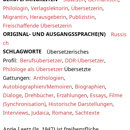
Philologin
,
Verlagslektorin
,
Übersetzerin
,
Migrantin
,
Herausgeberin
,
Publizistin
,
Freischaffende Übersetzerin
ORIGINAL- UND AUSGANGSSPRACHE(N)
Russis
ch
SCHLAGWORTE
Übersetzerisches
Profil
Berufsübersetzer
,
DDR-Übersetzer
,
Philologe als Übersetzer
Übersetzte
Gattungen
Anthologien
,
Autobiographien/Memoiren
,
Biographien
,
Dialoge
,
Drehbücher
,
Erzählungen
,
Essays
,
Filme
(Synchronisation)
,
Historische Darstellungen
,
Interviews
,
Judaica
,
Romane
,
Sachtexte
Antje Leetz (Jg. 1947) ist freiberufliche