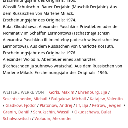
Erscheinungsjahr des Originals
: 1956.
Wassili Schukschin. Bauer Derjabin (Muschik Derjabin). Aus
dem Russischen von Marlene Milack.
Erscheinungsjahr des Originals
: 1974.
Bulat Okudshawa. Alexander Puschkins Privatleben oder der
Nominativ im Schaffen Lermontows (Tschastnaja schisn
Alexandra Puschkina ili imenitelny padesch w twortschestwe
Lermontowa). Aus dem Russischen von Charlotte Kossuth.
Erscheinungsjahr des Originals
: 1976.
Alexander Wolodin. Abenteuer eines Zahnarztes
(Pochoschdenija subnowo wratscha). Aus dem Russischen von
Marlene Milack.
Erscheinungsjahr des Originals
: 1966.
WEITERE WERKE VON
Gorki, Maxim
/
Ehrenburg, Ilja
/
Soschtschenko, Michail
/
Bulgakow, Michail
/
Katajew, Valentin
/
Gladkow, Fjodor
/
Platonow, Andrej
/
Ilf, Ilja
/
Petrow, Jewgeni
/
Granin, Daniil
/
Schukschin, Wassili
/
Okudschawa, Bulat
Schalwowitsch
/
Wolodin, Alexander