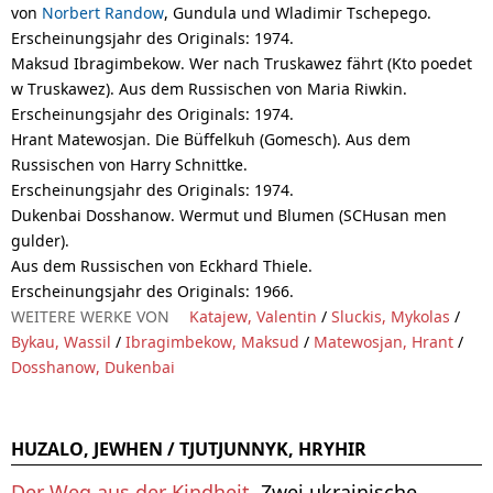
von
Norbert Randow
, Gundula und Wladimir Tschepego.
Erscheinungsjahr des Originals
: 1974.
Maksud Ibragimbekow. Wer nach Truskawez fährt (Kto poedet
w Truskawez). Aus dem Russischen von Maria Riwkin.
Erscheinungsjahr des Originals
: 1974.
Hrant Matewosjan. Die Büffelkuh (Gomesch). Aus dem
Russischen von Harry Schnittke.
Erscheinungsjahr des Originals
: 1974.
Dukenbai Dosshanow. Wermut und Blumen (SCHusan men
gulder).
Aus dem Russischen von Eckhard Thiele.
Erscheinungsjahr des Originals
: 1966.
WEITERE WERKE VON
Katajew, Valentin
/
Sluckis, Mykolas
/
Bykau, Wassil
/
Ibragimbekow, Maksud
/
Matewosjan, Hrant
/
Dosshanow, Dukenbai
HUZALO, JEWHEN / TJUTJUNNYK, HRYHIR
Der Weg aus der Kindheit
. Zwei ukrainische