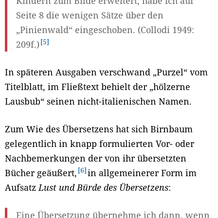
Kindern zum Bilde erweitert, habe ich auf
Seite 8 die wenigen Sätze über den
„Pinienwald“ eingeschoben. (Collodi 1949:
5
209f.)
In späteren Ausgaben verschwand „Purzel“ vom
Titelblatt, im Fließtext behielt der „hölzerne
Lausbub“ seinen nicht-italienischen Namen.
Zum Wie des Übersetzens hat sich Birnbaum
gelegentlich in knapp formulierten Vor- oder
Nachbemerkungen der von ihr übersetzten
6
Bücher geäußert,
in allgemeinerer Form im
Aufsatz
Lust und Bürde des Übersetzens
:
Eine Übersetzung übernehme ich dann, wenn