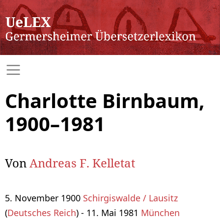
Charlotte Birnbaum,
1900–1981
Von
Andreas F. Kelletat
5. November 1900
Schirgiswalde / Lausitz
(
Deutsches Reich
) - 11. Mai 1981
München