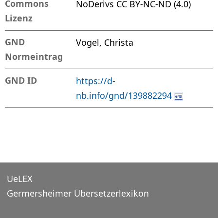
Commons
NoDerivs CC BY-NC-ND (4.0)
Lizenz
GND
Vogel, Christa
Normeintrag
GND ID
https://d-
nb.info/gnd/139882294
UeLEX
Germersheimer Übersetzerlexikon