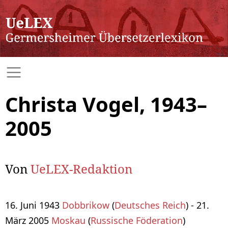
Christa Vogel, 1943–
2005
Von
UeLEX-Redaktion
16. Juni 1943
Dobbrikow
(
Deutsches Reich
) - 21.
März 2005
Moskau
(
Russische Föderation
)