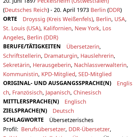
20. Juni 1897
Peckelsheim (Ostwestfalen)
(
Deutsches Reich
) - 20. April 1973
Berlin
(
DDR
)
ORTE
Droyssig (Kreis Weißenfels)
,
Berlin
,
USA
,
St. Louis (USA)
,
Kalifornien
,
New York
,
Los
Angeles
,
Berlin (DDR)
BERUFE/TÄTIGKEITEN
Übersetzerin
,
Schriftstellerin
,
Dramaturgin
,
Hauslehrerin
,
Sekretärin
,
Herausgeberin
,
Nachlassverwalterin
,
Kommunistin
,
KPD-Mitglied
,
SED-Mitglied
ORIGINAL- UND AUSGANGSSPRACHE(N)
Englis
ch
,
Französisch
,
Japanisch
,
Chinesisch
MITTLERSPRACHE(N)
Englisch
ZIELSPRACHE(N)
Deutsch
SCHLAGWORTE
Übersetzerisches
Profil
Berufsübersetzer
,
DDR-Übersetzer
,